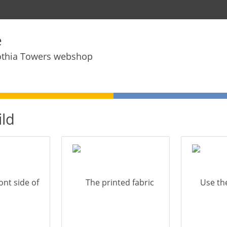
e
othia Towers webshop
ild