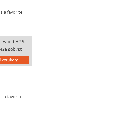
Tygvepa för wood H2,5m B2m kardborre inkl montering
 436 sek
/
st