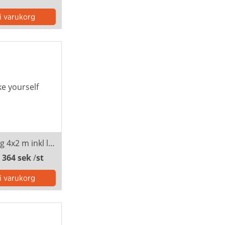
Takvepa tyg 4x2 m inkl lister
 364 sek
/
st