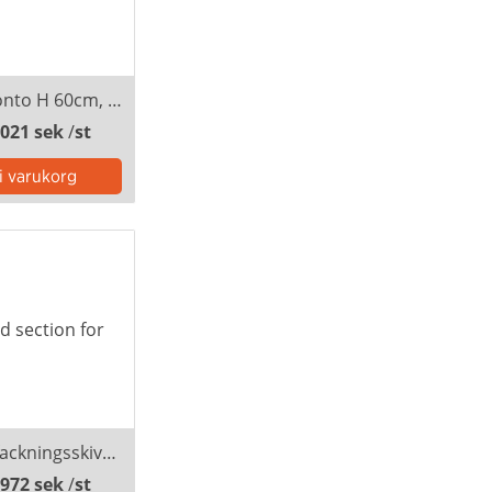
Podie Toronto H 60cm, tryck 1 sida, inkl montering
 021 sek
/
st
Printad infackningsskiva, Aluvägg 1m
 972 sek
/
st