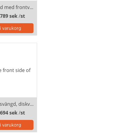
Disk Madrid med frontvepa, inkl. montering
 789 sek
/
st
Disk Snick svängd, diskvepa ovan och under inkl. montering
 694 sek
/
st