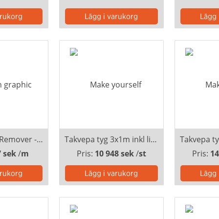
Smart Frame Remover - tryckt vägg
Takvepa tyg 3x1m inkl lister
7 sek
/
m
Pris:
10 948 sek
/
st
Pris:
14