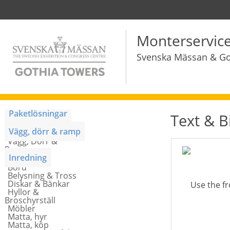
Monterservic
Svenska Mässan & G
Paketlösningar
Text & B
Monterpaket
Vägg, dörr & ramp
Vägg, Dörr &
Ramp
Inredning
Bord
Belysning & Tross
Diskar & Bänkar
Hyllor &
Broschyrställ
Möbler
Matta, hyr
Matta, köp