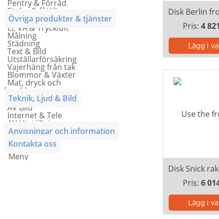
Pentry & Förråd
Stolar & fåtöljer
Övriga produkter & tjänster
Pris:
4 82
El, VA & Tryckluft
Målning
Städning
Text & Bild
Utställarförsäkring
Vajerhäng från tak
Blommor & Växter
Mat, dryck och
lunchkuponger
Teknik, Ljud & Bild
AV Bild
Internet & Tele
AV Utställning
Anvisningar och information
Kontakta oss
Meny
Pris:
6 01