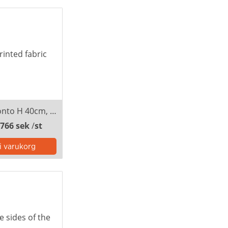
Podie Toronto H 40cm, svep inkl montering
 766 sek
/
st