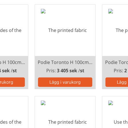
Podie Toronto H 100cm tryck 1 sida, inkl montering
Podie Toronto H 100cm, svep inkl montering
4 sek
/
st
Pris:
3 405 sek
/
st
Pris:
2