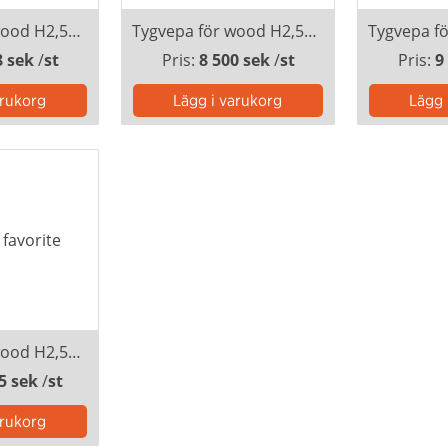
Tygvepa för wood H2,5m B3m kardborre inkl montering
Tygvepa för wood H2,5m B4m kardborre inkl montering
8 sek
/
st
Pris:
8 500 sek
/
st
Pris:
9
Tygvepa för wood H2,5m B6m kardborre inkl montering
5 sek
/
st