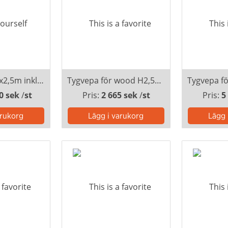
Takvepa tyg 5x2,5m inkl lister
Tygvepa för wood H2,5m B1m kardborre inkl montering
0 sek
/
st
Pris:
2 665 sek
/
st
Pris:
5