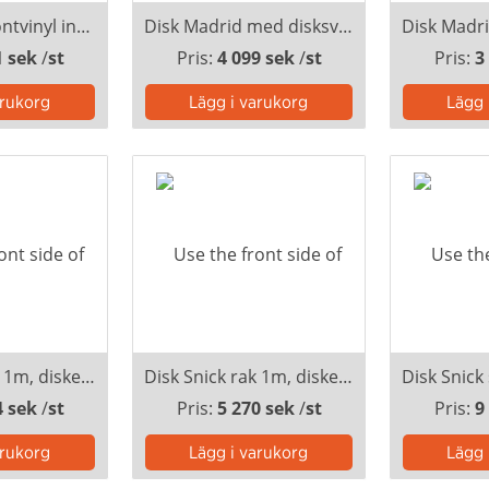
Disk Berlin frontvinyl inkl. montering
Disk Madrid med disksvep inkl. montering
1 sek
/
st
Pris:
4 099 sek
/
st
Pris:
3
Disk Snick rak 1m, diskevepa, ovan och under inkl. montering
Disk Snick rak 1m, diskevepa, ovandel inkl. montering
4 sek
/
st
Pris:
5 270 sek
/
st
Pris:
9