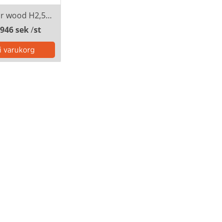
Tygvepa för wood H2,5m B5m kardborre inkl montering
 946 sek
/
st