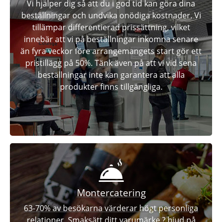
Vi hjälper dig så att du i god tid kan göra dina
beställningar och undvika onödiga kostnader. Vi
tillämpar differentierad prissättning, vilket
innebär att vi på beställningar inkomna senare
än fyra veckor före arrangemangets start gör ett
pristillägg på 50%. Tänk även på att vi vid sena
beställningar inte kan garantera att alla
produkter finns tillgängliga.
Montercatering
63-70% av besökarna värderar högt personliga
relationer. Smaksätt ditt varumärke ? bjud på