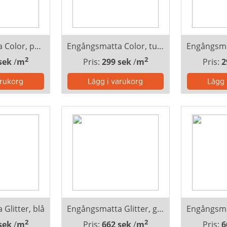
Engångsmatta Color, petunia
Engångsmatta Color, turkos
2
2
sek
/
m
Pris:
299 sek
/
m
Pris:
2
Glitter, blå
Engångsmatta Glitter, guld
2
2
sek
/
m
Pris:
662 sek
/
m
Pris:
6