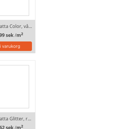
Engångsmatta Color, vårgrön
2
99 sek
/
m
Engångsmatta Glitter, röd
2
62 sek
/
m