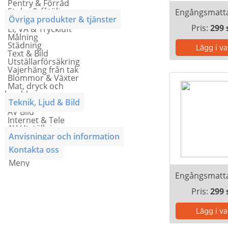
Pentry & Förråd
Stolar & fåtöljer
Övriga produkter & tjänster
Pris:
299 
El, VA & Tryckluft
Målning
Städning
Text & Bild
Utställarförsäkring
Vajerhäng från tak
Blommor & Växter
Mat, dryck och
lunchkuponger
Teknik, Ljud & Bild
AV Bild
Internet & Tele
AV Utställning
Anvisningar och information
Kontakta oss
Meny
Pris:
299 