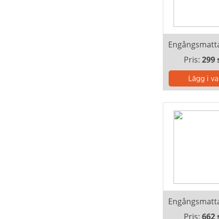
Pris:
299 
Engångsmatta 
Pris:
662 