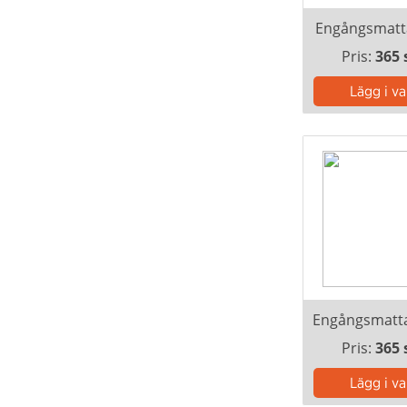
Engångsmatta 
Pris:
365 
Pris:
365 