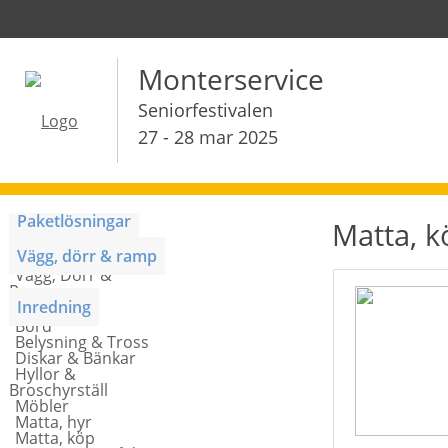
Monterservice
Seniorfestivalen
27 - 28 mar 2025
Paketlösningar
Matta, k
Monterpaket
Vägg, dörr & ramp
Vägg, Dörr &
Ramp
Inredning
Bord
Belysning & Tross
Diskar & Bänkar
Hyllor &
Broschyrställ
Möbler
Matta, hyr
Matta, köp