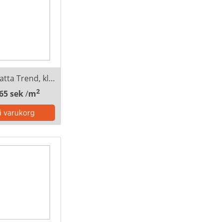
Engångsmatta Trend, klarblå
2
65 sek
/
m