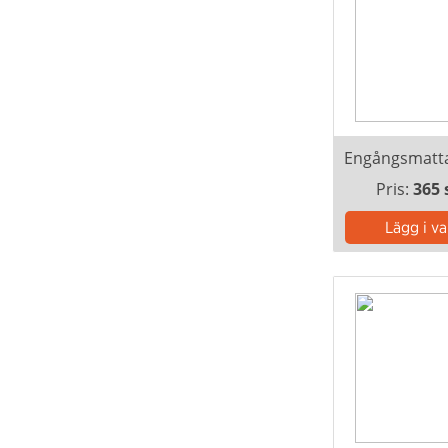
Pris:
365 