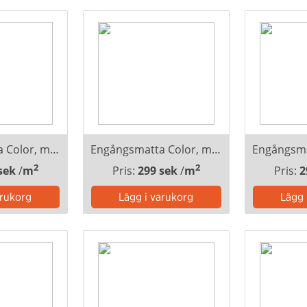
Engångsmatta Color, mörklila
Engångsmatta Color, mörkturkos
2
2
sek
/
m
Pris:
299 sek
/
m
Pris:
2