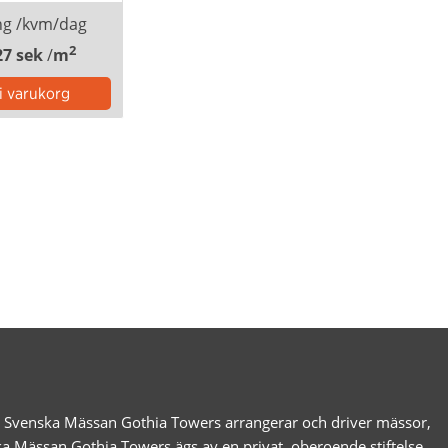
ng /kvm/dag
2
27 sek
/
m
g. Svenska Mässan Gothia Towers arrangerar och driver mässor,
ka Mässan Gothia Towers ägs av en privat, oberoende stiftelse,