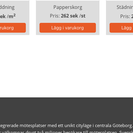
ddning
Papperskorg
Städni
2
Pris:
262 sek
/
st
sek
/
m
Pris:
egrerade mötesplatser med ett unikt cityläge i centrala Götebor
r välkomnas drygt två miljoner besökare till mötesplatsen. Svens