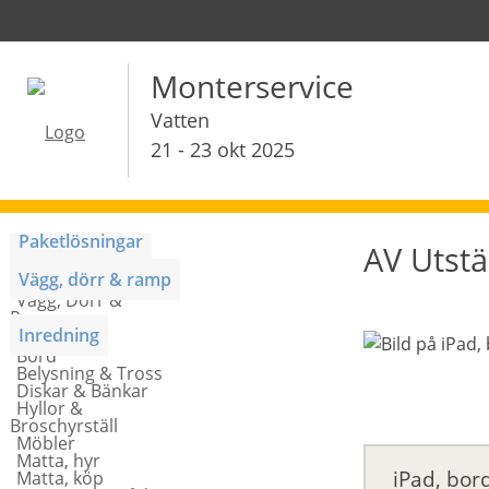
Monterservice
Vatten
21 - 23 okt 2025
Paketlösningar
AV Utstä
Monterpaket
Vägg, dörr & ramp
Vägg, Dörr &
Ramp
Inredning
Bord
Belysning & Tross
Diskar & Bänkar
Hyllor &
Broschyrställ
Möbler
Matta, hyr
iPad, bord
Matta, köp