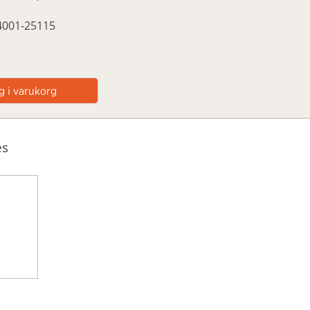
24001-25115
es