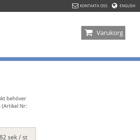
KONTAKTA OSS
ENGLISH
-
Varukorg
ukt behöver
(Artikel Nr:
2 sek / st