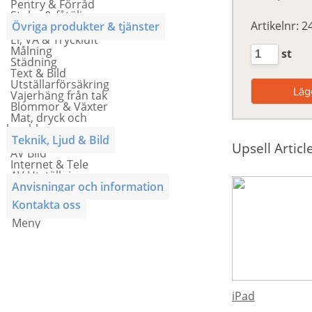
Pentry & Förråd
Stolar & fåtöljer
Artikelnr: 
Övriga produkter & tjänster
El, VA & Tryckluft
Målning
st
Städning
Text & Bild
Utställarförsäkring
Vajerhäng från tak
Blommor & Växter
Mat, dryck och
lunchkuponger
Teknik, Ljud & Bild
Upsell Articl
AV Bild
Internet & Tele
AV Utställning
Anvisningar och information
Kontakta oss
Meny
iPad