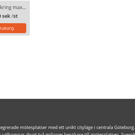
Utställarförsäkring max 300 000 kr
0 sek
/
st
egrerade mötesplatser med ett unikt cityläge i centrala Götebor
r välkomnas drygt två miljoner besökare till mötesplatsen. Svens