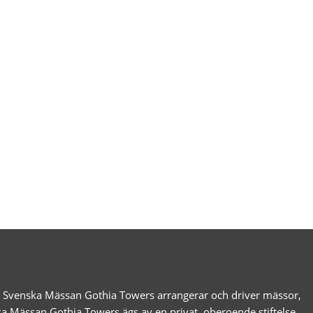
g. Svenska Mässan Gothia Towers arrangerar och driver mässor,
ka Mässan Gothia Towers ägs av en privat, oberoende stiftelse,