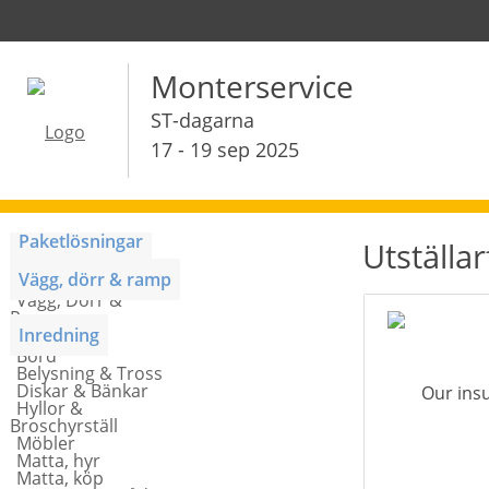
Monterservice
ST-dagarna
17 - 19 sep 2025
Paketlösningar
Utställa
Monterpaket
Vägg, dörr & ramp
Vägg, Dörr &
Ramp
Inredning
Bord
Belysning & Tross
Diskar & Bänkar
Hyllor &
Broschyrställ
Möbler
Matta, hyr
Matta, köp