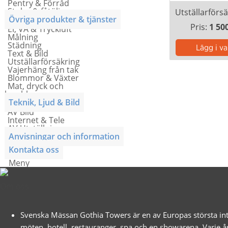
Pentry & Förråd
Stolar & fåtöljer
Övriga produkter & tjänster
Pris:
1 50
El, VA & Tryckluft
Målning
Städning
Text & Bild
Utställarförsäkring
Vajerhäng från tak
Blommor & Växter
Mat, dryck och
lunchkuponger
Teknik, Ljud & Bild
AV Bild
Internet & Tele
AV Utställning
Anvisningar och information
Kontakta oss
Meny
Om oss
Svenska Mässan Gothia Towers är en av Europas största int
möten, hotell, restauranger, spa och en showarena. Varje å