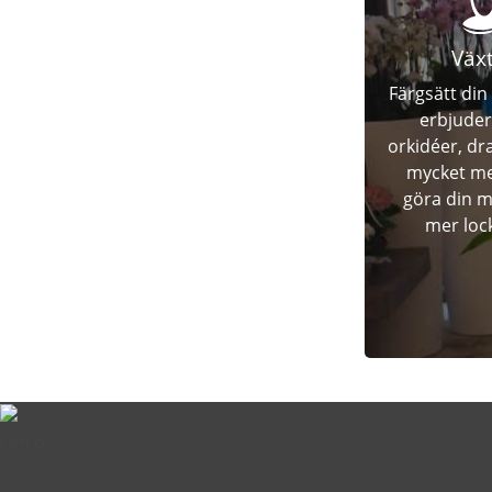
Väx
Färgsätt din
erbjuder
orkidéer, d
mycket me
göra din 
mer loc
Om oss