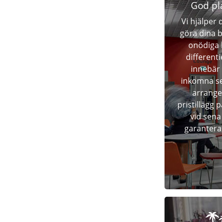
God pl
Vi hjälper 
göra dina 
onödiga 
differenti
innebär 
inkomna se
arrange
pristillägg 
vid sena
garantera 