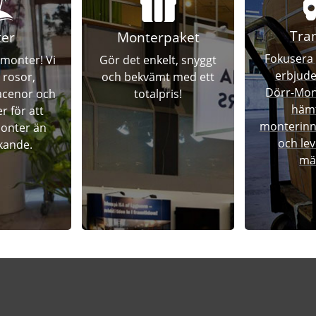
Tra
ter
Monterpaket
Fokusera 
 monter! Vi
Gör det enkelt, snyggt
erbjude
 rosor,
och bekvämt med ett
Dörr-Mont
racenor och
totalpris!
hämt
r för att
monterinne
monter än
och lev
kande.
mä