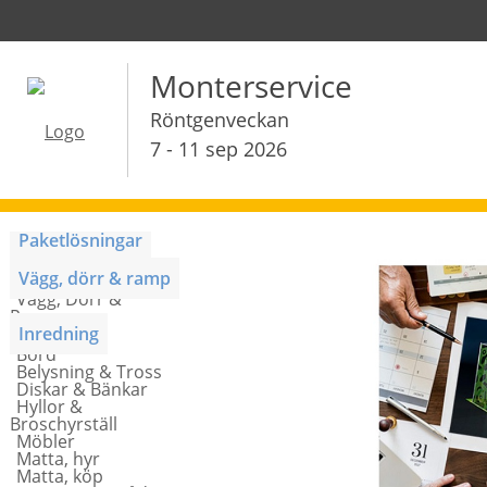
Monterservice
Röntgenveckan
7 - 11 sep 2026
Paketlösningar
Monterpaket
Vägg, dörr & ramp
Vägg, Dörr &
Ramp
Inredning
Bord
Belysning & Tross
Diskar & Bänkar
Hyllor &
Broschyrställ
Möbler
Matta, hyr
Matta, köp