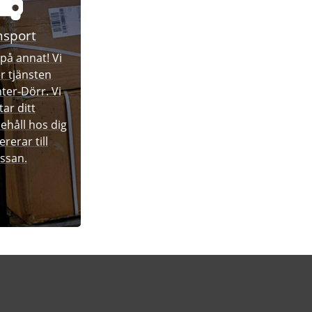
nsport
på annat! Vi
r tjänsten
er-Dörr. Vi
ar ditt
håll hos dig
ererar till
ssan.