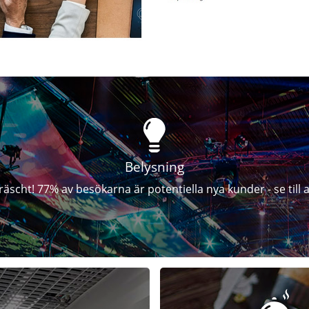
Belysning
fräscht! 77% av besökarna är potentiella nya kunder - se till a