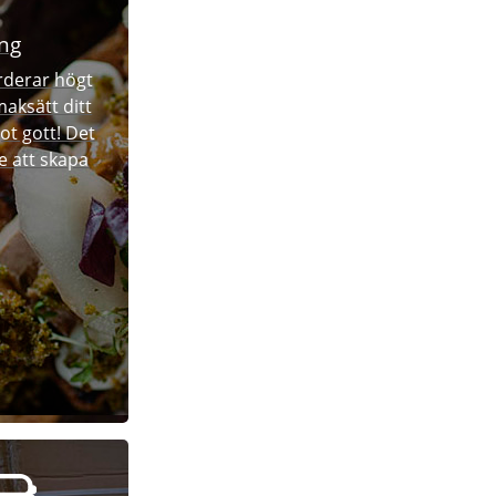
ng
rderar högt
maksätt ditt
ot gott! Det
le att skapa