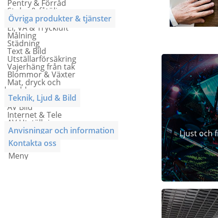
Pentry & Förråd
Stolar & fåtöljer
Övriga produkter & tjänster
El, VA & Tryckluft
Målning
Städning
Text & Bild
Utställarförsäkring
Vajerhäng från tak
Blommor & Växter
Mat, dryck och
lunchkuponger
Teknik, Ljud & Bild
AV Bild
Internet & Tele
AV Utställning
Anvisningar och information
Ljust och 
Kontakta oss
Meny