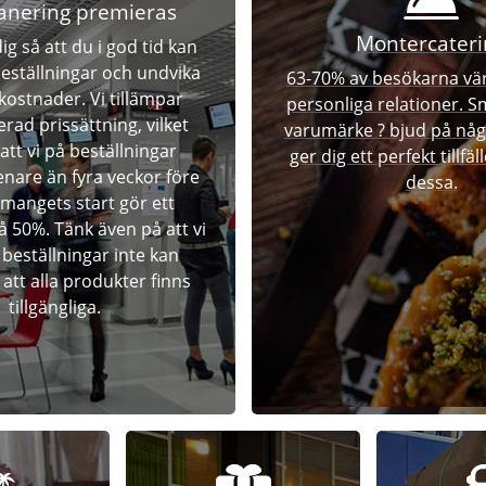
anering premieras
Montercateri
dig så att du i god tid kan
beställningar och undvika
63-70% av besökarna vä
kostnader. Vi tillämpar
personliga relationer. S
erad prissättning, vilket
varumärke ? bjud på någ
att vi på beställningar
ger dig ett perfekt tillfäl
nare än fyra veckor före
dessa.
mangets start gör ett
på 50%. Tänk även på att vi
 beställningar inte kan
att alla produkter finns
tillgängliga.