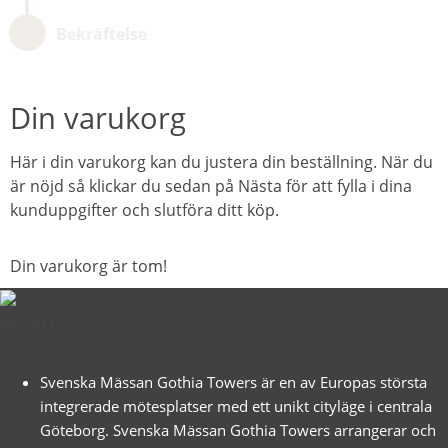
Bekräftelse
Din varukorg
Här i din varukorg kan du justera din beställning. När du
är nöjd så klickar du sedan på Nästa för att fylla i dina
kunduppgifter och slutföra ditt köp.
Din varukorg är tom!
Om oss
Svenska Mässan Gothia Towers är en av Europas största
integrerade mötesplatser med ett unikt cityläge i centrala
Göteborg. Svenska Mässan Gothia Towers arrangerar och