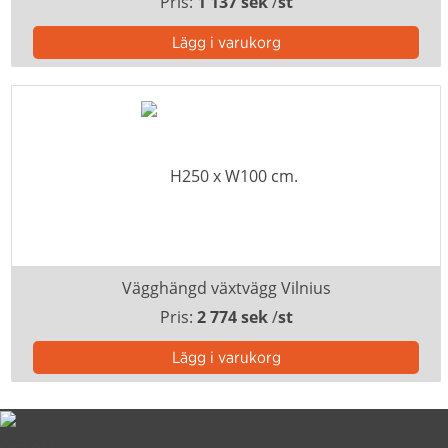
Pris:
1 137 sek
/
st
Vägghängd växtvägg Vilnius
Pris:
2 774 sek
/
st
Om oss