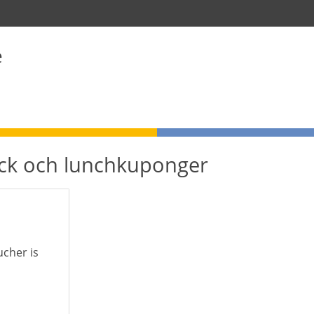
e
yck och lunchkuponger