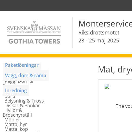
Monterservic
Riksidrottsmötet
23 - 25 maj 2025
Paketlösningar
Mat, dr
Monterpaket
Vägg, dörr & ramp
Vägg, Dörr &
Ramp
Inredning
Bord
Belysning & Tross
Diskar & Bänkar
Hyllor &
Broschyrställ
Möbler
Matta, hyr
Matta, köp