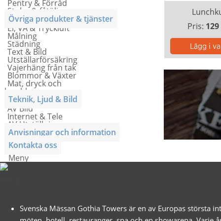
Pentry & Förråd
Stolar & fåtöljer
Lunchk
Övriga produkter & tjänster
Pris:
129
El, VA & Tryckluft
Målning
Städning
Text & Bild
Utställarförsäkring
Vajerhäng från tak
Blommor & Växter
Mat, dryck och
lunchkuponger
Teknik, Ljud & Bild
AV Bild
Internet & Tele
AV Utställning
Anvisningar och information
Kontakta oss
Meny
Om oss
Svenska Mässan Gothia Towers är en av Europas största int
möten, hotell, restauranger, spa och en showarena. Varje å