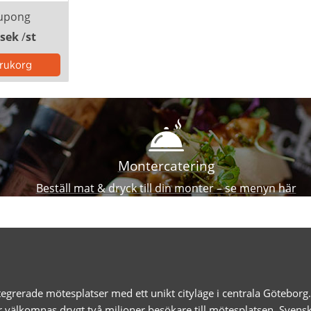
upong
 sek
/
st
Montercatering
Beställ mat & dryck till din monter – se menyn här
egrerade mötesplatser med ett unikt cityläge i centrala Götebor
r välkomnas drygt två miljoner besökare till mötesplatsen. Svens