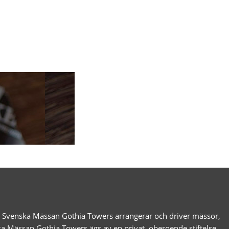
g. Svenska Mässan Gothia Towers arrangerar och driver mässor,
ka Mässan Gothia Towers ägs av en privat, oberoende stiftelse,