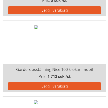
Pris:
8 sek
/
st
Garderobsställning Nice 100 krokar, mobil
Pris:
1 712 sek
/
st