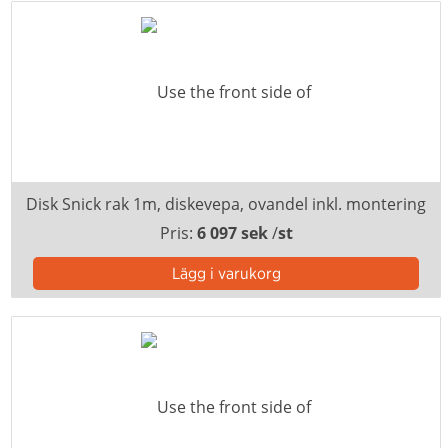
Disk Snick rak 1m, diskevepa, ovandel inkl. montering
Pris:
6 097 sek
/
st