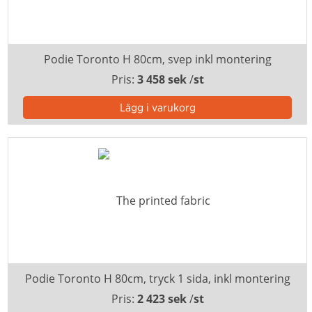
Podie Toronto H 80cm, svep inkl montering
Pris:
3 458 sek
/
st
Podie Toronto H 80cm, tryck 1 sida, inkl montering
Pris:
2 423 sek
/
st