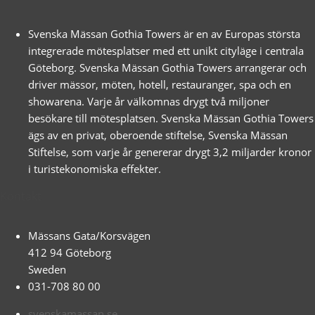
Svenska Mässan Gothia Towers är en av Europas största
integrerade mötesplatser med ett unikt cityläge i centrala
Göteborg. Svenska Mässan Gothia Towers arrangerar och
driver mässor, möten, hotell, restauranger, spa och en
showarena. Varje år välkomnas drygt två miljoner
besökare till mötesplatsen. Svenska Mässan Gothia Towers
ägs av en privat, oberoende stiftelse, Svenska Mässan
Stiftelse, som varje år genererar drygt 3,2 miljarder kronor
i turistekonomiska effekter.
Kontakt
Mässans Gata/Korsvägen
412 94 Göteborg
Sweden
031-708 80 00
svenskamassan.se