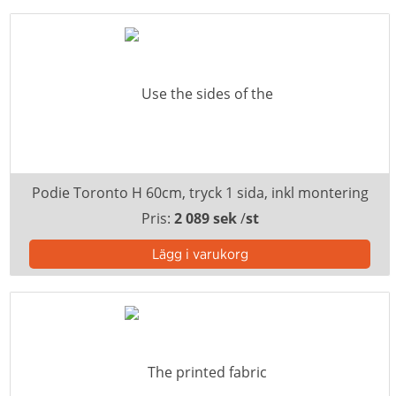
Podie Toronto H 60cm, tryck 1 sida, inkl montering
Pris:
2 089 sek
/
st