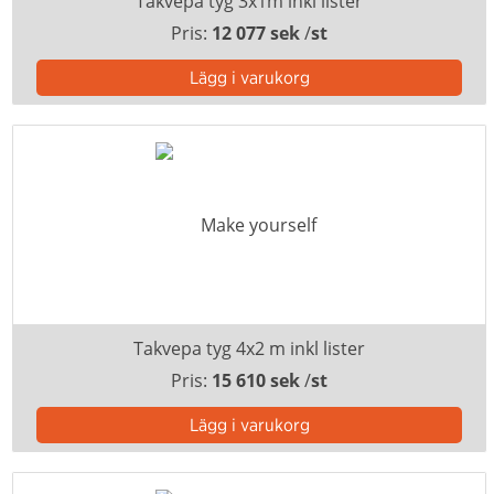
Takvepa tyg 3x1m inkl lister
Pris:
12 077 sek
/
st
Takvepa tyg 4x2 m inkl lister
Pris:
15 610 sek
/
st