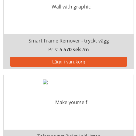
Smart Frame Remover - tryckt vägg
Pris:
5 570 sek
/
m