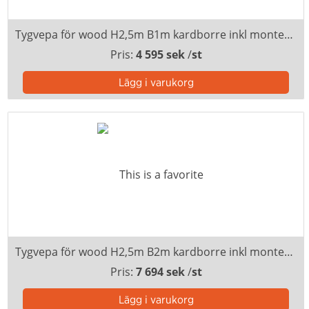
Tygvepa för wood H2,5m B1m kardborre inkl montering
Pris:
4 595 sek
/
st
Tygvepa för wood H2,5m B2m kardborre inkl montering
Pris:
7 694 sek
/
st