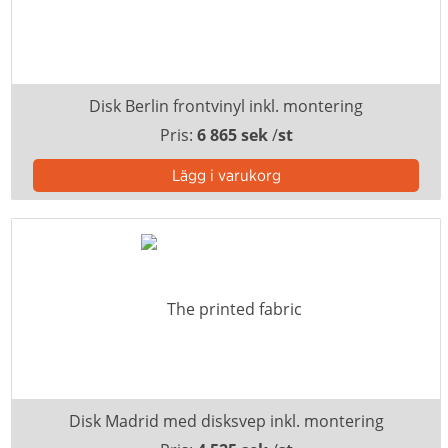
Disk Berlin frontvinyl inkl. montering
Pris:
6 865 sek
/
st
Disk Madrid med disksvep inkl. montering