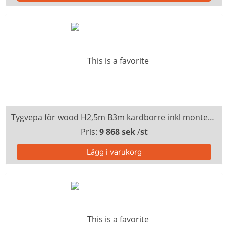
Tygvepa för wood H2,5m B3m kardborre inkl montering
Pris:
9 868 sek
/
st