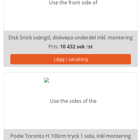
Disk Snick svängd, diskvepa underdel inkl. montering
Pris:
10 432 sek
/
st
Podie Toronto H 100cm tryck 1 sida, inkl montering