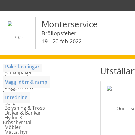
Monterservice
Bröllopsfeber
19 - 20 feb 2022
Paketlösningar
Utställa
Artikelpaket
Monterpaket
Vägg, dörr & ramp
Vägg, Dörr &
Ramp
Inredning
Bord
Belysning & Tross
Diskar & Bänkar
Hyllor &
Broschyrställ
Möbler
Matta, hyr