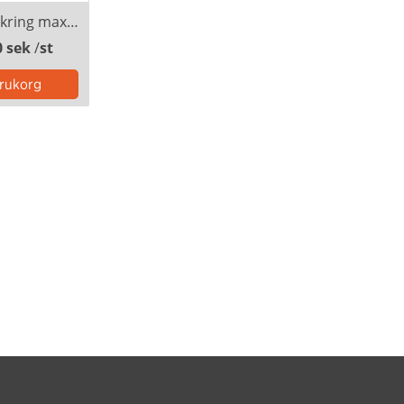
Utställarförsäkring max 300 000 kr
0 sek
/
st