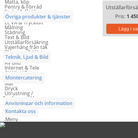
Matta, köp
Pentry & Förråd
Stolar & fåtöljer
Pris:
1 45
Övriga produkter & tjänster
El, VA & Tryckluft
Målning
Städning
Text & Bild
Utställarförsäkring
Vajerhäng från tak
Blommor & Växter
Teknik, Ljud & Bild
AV Bild
Internet & Tele
AV Utställning
Montercatering
Mat
Dryck
Utrustning /
Engångsartiklar
Anvisningar och information
Kontakta oss
Meny
Om oss