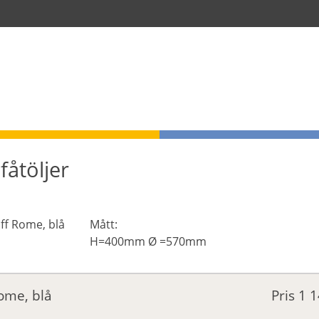
fåtöljer
Mått:
H=400mm Ø =570mm
Rome, blå
Pris
1 1