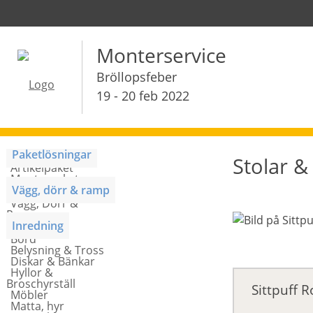
Monterservice
Bröllopsfeber
19 - 20 feb 2022
Paketlösningar
Stolar & 
Artikelpaket
Monterpaket
Vägg, dörr & ramp
Vägg, Dörr &
Ramp
Inredning
Bord
Belysning & Tross
Diskar & Bänkar
Hyllor &
Broschyrställ
Sittpuff 
Möbler
Matta, hyr