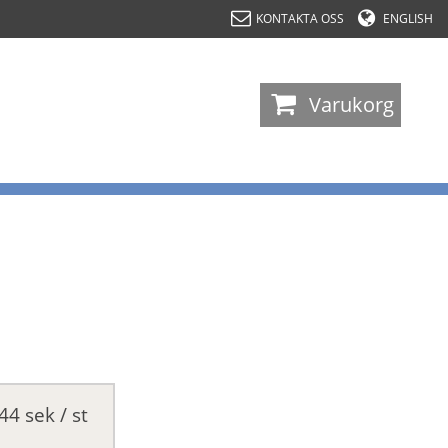
KONTAKTA OSS
ENGLISH
-
Varukorg
44 sek / st