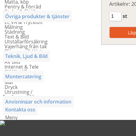
Matta, köp
Artikelnr: 
Pentry & Förråd
Stolar & fåtöljer
st
Övriga produkter & tjänster
El, VA & Tryckluft
Målning
Städning
Text & Bild
Utställarförsäkring
Vajerhäng från tak
Blommor & Växter
Teknik, Ljud & Bild
AV Bild
Internet & Tele
AV Utställning
Montercatering
Mat
Dryck
Utrustning /
Engångsartiklar
Anvisningar och information
Kontakta oss
Meny
Om oss