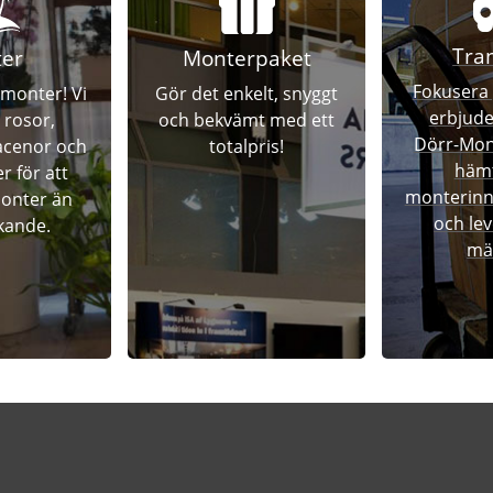
Tra
ter
Monterpaket
Fokusera 
 monter! Vi
Gör det enkelt, snyggt
erbjude
 rosor,
och bekvämt med ett
Dörr-Mont
racenor och
totalpris!
hämt
r för att
monterinne
monter än
och lev
kande.
mä