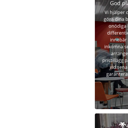
God pl
Vi hjälper 
göra dina 
onödiga 
differenti
innebär 
inkomna se
arrange
pristillägg 
vid sena
garantera 