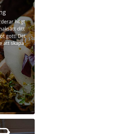
ng
rderar högt
maksätt ditt
ot gott! Det
le att skapa