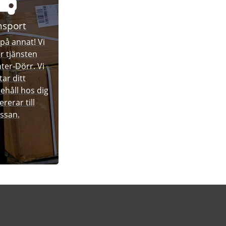
nsport
på annat! Vi
r tjänsten
er-Dörr. Vi
ar ditt
håll hos dig
ererar till
ssan.