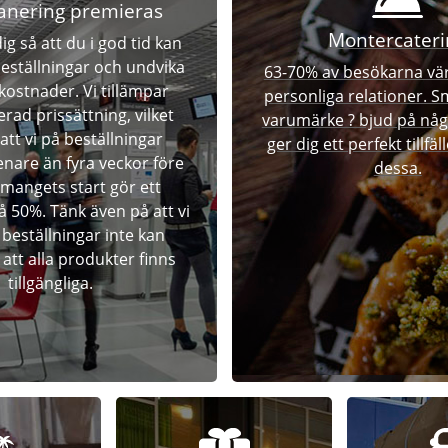
anering premieras
Montercateri
dig så att du i god tid kan
beställningar och undvika
63-70% av besökarna vä
kostnader. Vi tillämpar
personliga relationer. S
erad prissättning, vilket
varumärke ? bjud på någ
att vi på beställningar
ger dig ett perfekt tillfäl
nare än fyra veckor före
dessa.
mangets start gör ett
på 50%. Tänk även på att vi
 beställningar inte kan
att alla produkter finns
tillgängliga.