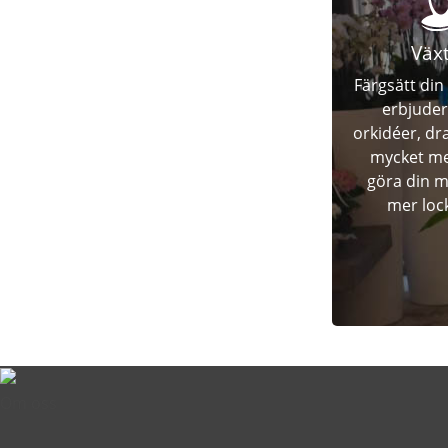
Väx
Färgsätt din
erbjuder
orkidéer, d
mycket me
göra din 
mer loc
Om oss