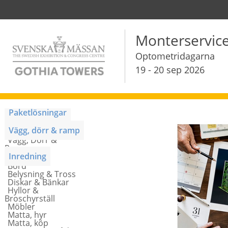
Monterservic
Optometridagarna
19 - 20 sep 2026
Paketlösningar
Monterpaket
Vägg, dörr & ramp
Vägg, Dörr &
Ramp
Inredning
Bord
Belysning & Tross
Diskar & Bänkar
Hyllor &
Broschyrställ
Möbler
Matta, hyr
Matta, köp