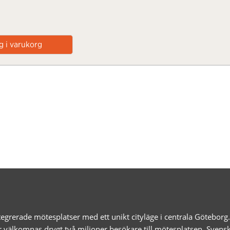
egrerade mötesplatser med ett unikt cityläge i centrala Götebor
r välkomnas drygt två miljoner besökare till mötesplatsen. Svens