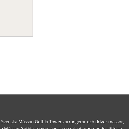
g. Svenska Mässan Gothia Towers arrangerar och driver mässor,
ka Mässan Gothia Towers ägs av en privat, oberoende stiftelse,