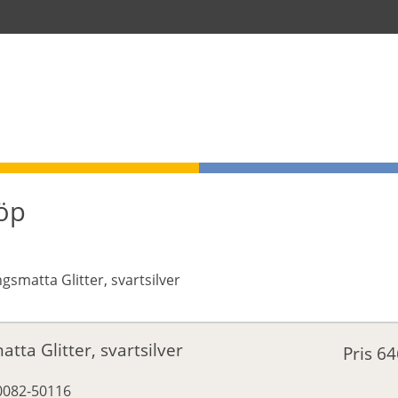
köp
tta Glitter, svartsilver
Pris
64
20082-50116