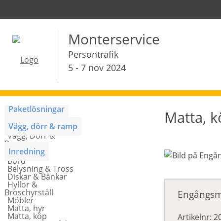
Monterservice
Persontrafik
5 - 7 nov 2024
Paketlösningar
Matta, 
Monterpaket
Vägg, dörr & ramp
Vägg, Dörr &
Ramp
Inredning
Bord
Belysning & Tross
Diskar & Bänkar
Hyllor &
Broschyrställ
Engångsma
Möbler
Matta, hyr
Matta, köp
Artikelnr: 