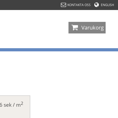
KONTAKTA OSS
ENGLISH
-
Varukorg
2
6 sek / m