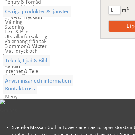
Pentry & Förråd
Stolar & fåtöljer
2
m
Övriga produkter & tjänster
El, VA & Tryckluft
Målning
Städning
Text & Bild
Utställarförsäkring
Vajerhäng från tak
Blommor & Växter
Mat, dryck och
lunchkuponger
Teknik, Ljud & Bild
AV Bild
Internet & Tele
AV Utställning
Anvisningar och information
Kontakta oss
Meny
Om oss
Svenska Mässan Gothia Towers är en av Europas största int
möten, hotell, restauranger, spa och en showarena. Varje å