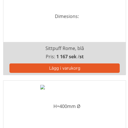
Sittpuff Rome, blå
Pris:
1 167 sek
/
st