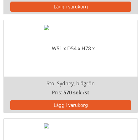
Stol Sydney, blågrön
Pris:
570 sek
/
st