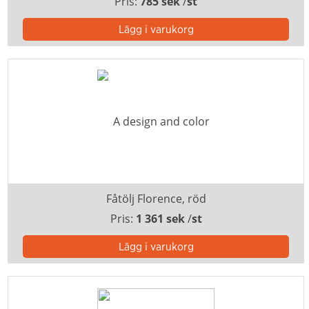
Pris:
785 sek
/
st
Fåtölj Florence, röd
Pris:
1 361 sek
/
st