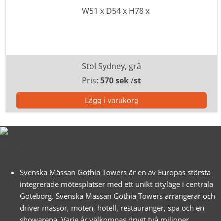
Stol Sydney, grå
Pris:
570 sek
/
st
Om oss
Svenska Mässan Gothia Towers är en av Europas största
integrerade mötesplatser med ett unikt cityläge i centrala
Göteborg. Svenska Mässan Gothia Towers arrangerar och
driver mässor, möten, hotell, restauranger, spa och en
showarena. Varje år välkomnas drygt två miljoner